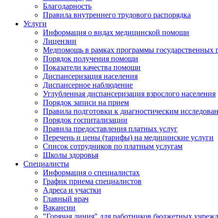
Благодарность
Правила внутреннего трудового распорядка
Услуги
Информация о видах медицинской помощи
Лицензии
Медпомощь в рамках программы государственных 
Порядок получения помощи
Показатели качества помощи
Диспансеризация населения
Диспансерное наблюдение
Углубленная диспансеризация взрослого населения
Порядок записи на прием
Правила подготовки к диагностическим исследова
Порядок госпитализации
Правила предоставления платных услуг
Перечень и цены (тарифы) на медицинские услуги
Список сотрудников по платным услугам
Школы здоровья
Специалисты
Информация о специалистах
График приема специалистов
Адреса и участки
Главный врач
Вакансии
"Горячая линия" для работников бюджетных учрежд