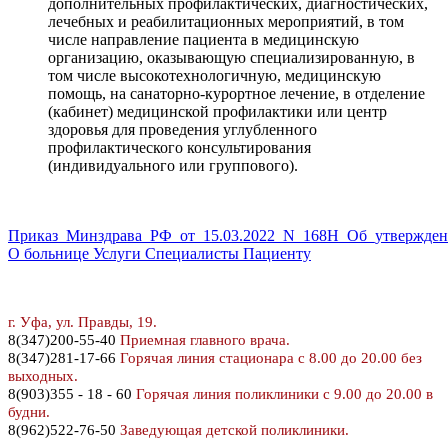
дополнительных профилактических, диагностических,
лечебных и реабилитационных мероприятий, в том
числе направление пациента в медицинскую
организацию, оказывающую специализированную, в
том числе высокотехнологичную, медицинскую
помощь, на санаторно-курортное лечение, в отделение
(кабинет) медицинской профилактики или центр
здоровья для проведения углубленного
профилактического консультирования
(индивидуального или группового).
Приказ_Минздрава_РФ_от_15.03.2022_N_168Н_Об_утвержден
О больнице
Услуги
Специалисты
Пациенту
г. У
фа, ул. Правды, 19.
8
(347)200-55-40
Приемная главного врача.
8(347)281-17-66
Горячая линия стационара с 8.00 до 20.00 без
выходных.
8(903)355 - 18 - 60
Горячая линия поликлиники с 9.00 до 20.00 в
будни.
8(962)522-76-50
Заведующая детской поликлиники.