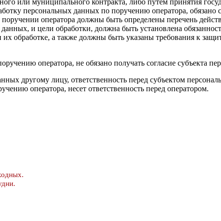
венного или муниципального контракта, либо путем принятия г
бработку персональных данных по поручению оператора, обязан
поручении оператора должны быть определены перечень действ
данных, и цели обработки, должна быть установлена обязаннос
 их обработке, а также должны быть указаны требования к защ
оручению оператора, не обязано получать согласие субъекта пе
данных другому лицу, ответственность перед субъектом персонал
чению оператора, несет ответственность перед оператором.
ходных.
удни.