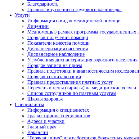
Благодарность
Правила внутреннего трудового распорядка
Услуги
Информация о видах медицинской помощи
Лицензии
Медпомощь в рамках программы государственных 
Порядок получения помощи
Показатели качества помощи
Диспансеризация населения
Диспансерное наблюдение
Углубленная диспансеризация взрослого населения
Порядок записи на прием
Правила подготовки к диагностическим исследова
Порядок госпитализации
Правила предоставления платных услуг
Перечень и цены (тарифы) на медицинские услуги
Список сотрудников по платным услугам
Школы здоровья
Специалисты
Информация о специалистах
График приема специалистов
Адреса и участки
Главный врач
Вакансии
"Горячая линия" для работников бюджетных учрежд