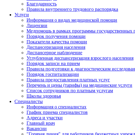
Благодарность
Правила внутреннего трудового распорядка
Услуги
Информация о видах медицинской помощи
Лицензии
Медпомощь в рамках программы государственных 
Порядок получения помощи
Показатели качества помощи
Диспансеризация населения
Диспансерное наблюдение
Углубленная диспансеризация взрослого населения
Порядок записи на прием
Правила подготовки к диагностическим исследова
Порядок госпитализации
Правила предоставления платных услуг
Перечень и цены (тарифы) на медицинские услуги
Список сотрудников по платным услугам
Школы здоровья
Специалисты
Информация о специалистах
График приема специалистов
Адреса и участки
Главный врач
Вакансии
"Горячая линия" для работников бюджетных учрежд